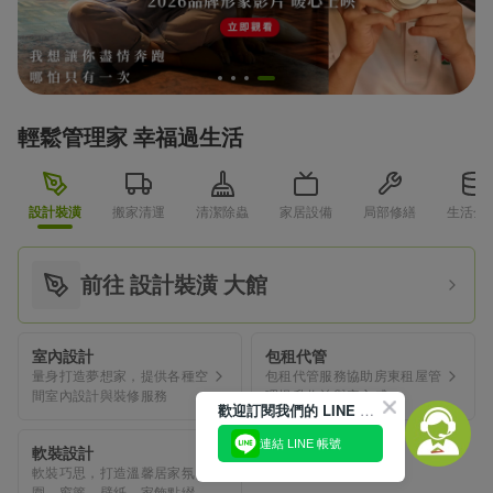
輕鬆管理家 幸福過生活
設計裝潢
搬家清運
清潔除蟲
家居設備
局部修繕
生活金
前往 設計裝潢 大館
室內設計
包租代管
量身打造夢想家，提供各種空
包租代管服務協助房東租屋管
間室內設計與裝修服務
理提升收益與安心感
歡迎訂閱我們的 LINE 官方帳號
連結 LINE 帳號
軟裝設計
軟裝巧思，打造溫馨居家氛
圍，窗簾、壁紙、家飾點綴，