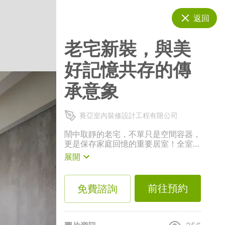
返回
老宅新裝，與美
好記憶共存的傳
承意象
賽亞室內裝修設計工程有限公司
鬧中取靜的老宅，不單只是空間容器，
更是保存家庭回憶的重要居室！全室以
白色系為主要基調，且在既有空間盡可
展開
能設計更寬廣的動線規劃，讓保有回憶
的同時，加入嶄新的生活想望。
前往預約
免費諮詢