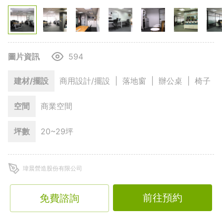
圖片資訊
594
建材/擺設
商用設計/擺設
|
落地窗
|
辦公桌
|
椅子
空間
商業空間
坪數
20~29坪
瑋晨營造股份有限公司
隔板過高的OA辦公家具、動線不良造成的空間浪費，讓原
本辦公室讓人感到沉重。瑋晨大膽將閒置空間移除，並放大
前往預約
免費諮詢
自然採光涼好的優點，打造出美式休閒辦公空間。
展開