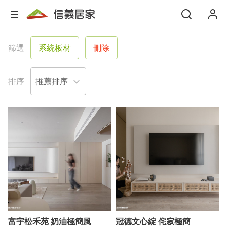
篩選
系統板材
刪除
排序
富宇松禾苑 奶油極簡風
冠德文心綻 侘寂極簡