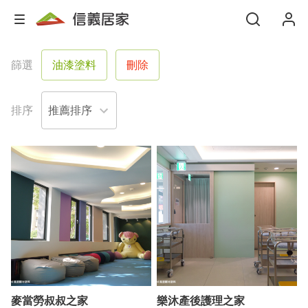
篩選
油漆塗料
刪除
排序
麥當勞叔叔之家
樂沐產後護理之家