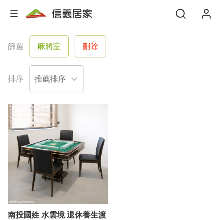
篩選
麻將室
刪除
排序
南投國姓 水雲境 退休養生渡