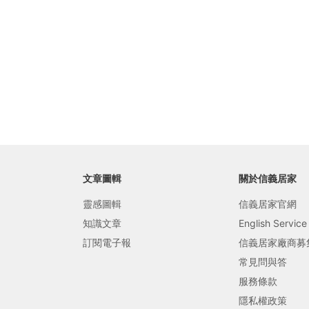
局部修
局部裝
生活金
生活金
文章圖輯
關於信義居家
靈感圖輯
信義居家官網
知識文章
English Service
訂閱電子報
信義居家廠商募
常見問與答
服務條款
隱私權政策