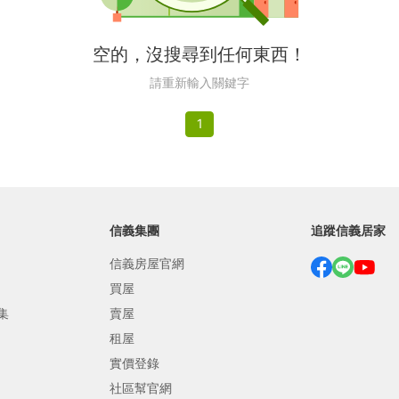
繕
空的，沒搜尋到任何東西！
修
請重新輸入關鍵字
融
1
融
產物保險
信義集團
追蹤信義居家
信義房屋官網
買屋
集
賣屋
租屋
實價登錄
社區幫官網