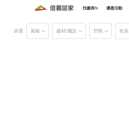
找廠商✨
優惠活動
知識文
免費諮詢服務
前往
篩選
風格
建材/擺設
空間
色系
廠商募集
人才招募
居住好生活講座
設計裝
買屋
居住服務免費諮詢
室內設
設計裝
會員活動優惠
設計裝
搬家清
冷氣清洗(限時優惠)
新會員大禮包
免費居住好生
室內設
優質搬
信義客戶優惠
清潔除
信義成交客戶福利專區
清潔消
家居設
長照設