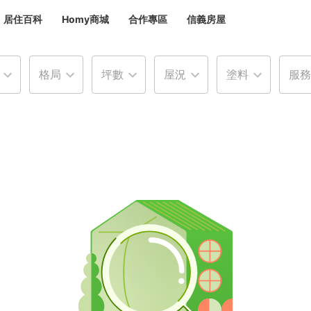
居住百科
Homy商城
合作專區
信義房屋
章
 設計裝潢 大館
格局
坪數
屋況
塗料
服務
潢
賣屋
租屋
計
居家設計
裝修攻略
生活提案
居家新聞
潢
潢
運
活講座
服務滿意度抽獎
電子報隱藏優惠
計
軟裝設計
包租代管
家
驗屋服務
蟲
毒
冷氣清洗
整理收納
專業除蟲
備
備
系統家具
隱形鐵窗
油漆塗料