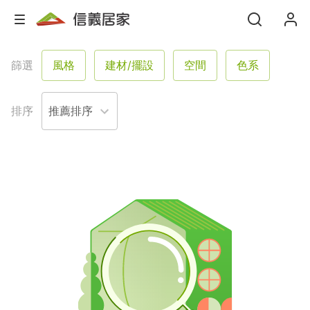
篩選
風格
建材/擺設
空間
色系
格局
坪數
屋況
塗料
排序
服務