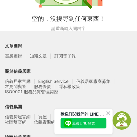
空的，沒搜尋到任何東西！
請重新輸入關鍵字
文章圖輯
靈感圖輯
知識文章
訂閱電子報
關於信義居家
信義居家官網
English Service
信義居家廠商募集
常見問與答
服務條款
隱私權政策
ISO9001 服務品質管理認證
信義集團
歡迎訂閱我們的 LINE 官方帳號
信義房屋官網
買屋
賣屋
租屋
實價登錄
信義資源網站
社區幫官網
連結 LINE 帳號