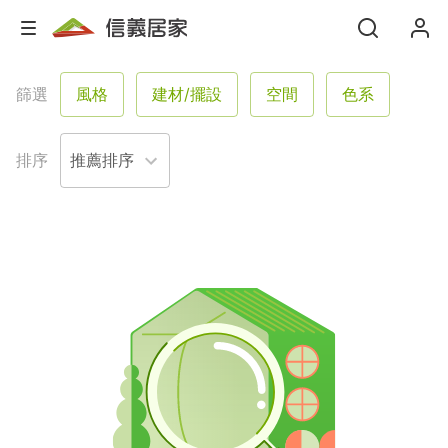
篩選
風格
建材/擺設
空間
色系
格局
坪數
屋況
塗料
排序
服務