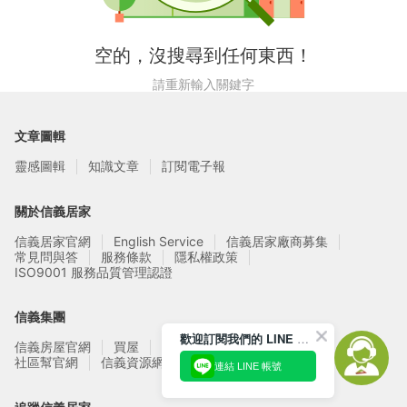
空的，沒搜尋到任何東西！
請重新輸入關鍵字
文章圖輯
靈感圖輯
知識文章
訂閱電子報
關於信義居家
信義居家官網
English Service
信義居家廠商募集
常見問與答
服務條款
隱私權政策
ISO9001 服務品質管理認證
信義集團
歡迎訂閱我們的 LINE 官方帳號
信義房屋官網
買屋
賣屋
租屋
實價登錄
信義資源網站
社區幫官網
連結 LINE 帳號