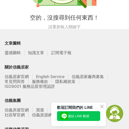
空的，沒搜尋到任何東西！
請重新輸入關鍵字
文章圖輯
靈感圖輯
知識文章
訂閱電子報
關於信義居家
信義居家官網
English Service
信義居家廠商募集
常見問與答
服務條款
隱私權政策
ISO9001 服務品質管理認證
信義集團
歡迎訂閱我們的 LINE 官方帳號
信義房屋官網
買屋
賣屋
租屋
實價登錄
信義資源網站
社區幫官網
連結 LINE 帳號