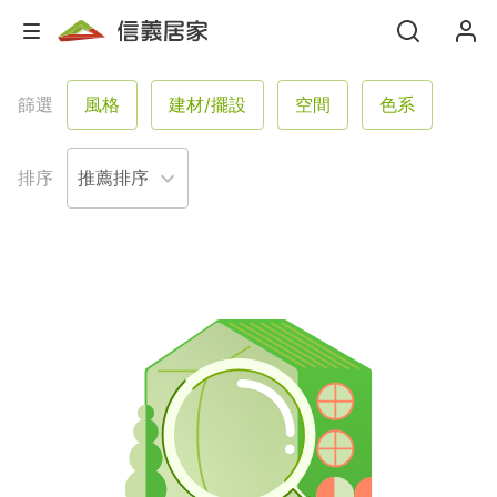
篩選
風格
建材/擺設
空間
色系
格局
坪數
屋況
塗料
排序
服務