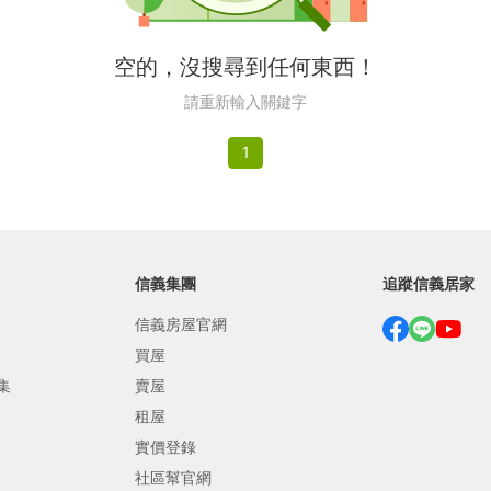
繕
空的，沒搜尋到任何東西！
修
請重新輸入關鍵字
融
1
融
產物保險
信義集團
追蹤信義居家
信義房屋官網
買屋
集
賣屋
租屋
實價登錄
社區幫官網