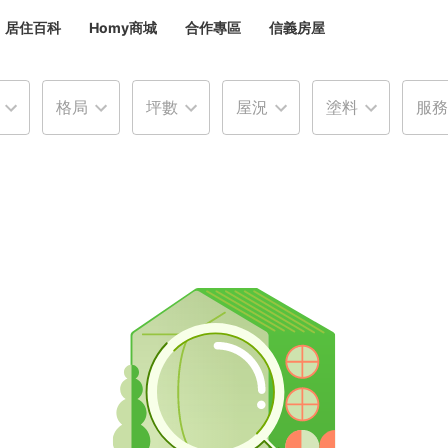
居住百科
Homy商城
合作專區
信義房屋
章
 設計裝潢 大館
格局
坪數
屋況
塗料
服務
潢
賣屋
租屋
計
居家設計
裝修攻略
生活提案
居家新聞
潢
潢
運
活講座
服務滿意度抽獎
電子報隱藏優惠
計
軟裝設計
包租代管
家
驗屋服務
蟲
毒
冷氣清洗
整理收納
專業除蟲
備
備
系統家具
隱形鐵窗
油漆塗料