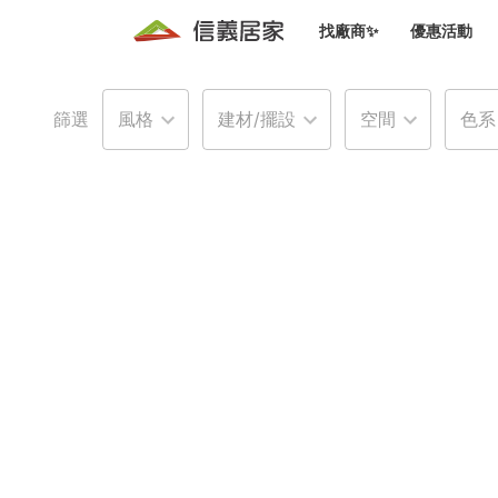
找廠商✨
優惠活動
知識文
免費諮詢服務
前往
篩選
風格
建材/擺設
空間
色系
廠商募集
人才招募
居住好生活講座
設計裝
買屋
居住服務免費諮詢
室內設
設計裝
會員活動優惠
設計裝
搬家清
冷氣清洗(限時優惠)
新會員大禮包
免費居住好生
室內設
優質搬
信義客戶優惠
清潔除
信義成交客戶福利專區
清潔消
家居設
長照設