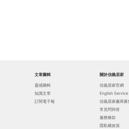
局部修
局部裝
生活金
生活金
文章圖輯
關於信義居家
靈感圖輯
信義居家官網
知識文章
English Service
訂閱電子報
信義居家廠商募
常見問與答
服務條款
隱私權政策