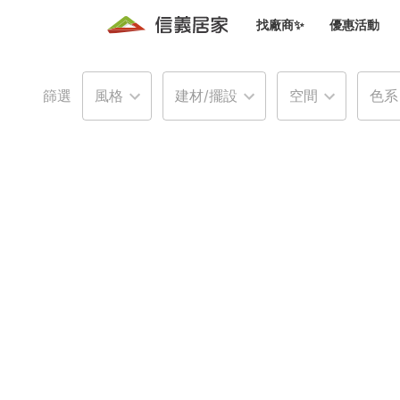
找廠商✨
優惠活動
知識文
免費諮詢服務
前往
篩選
風格
建材/擺設
空間
色系
廠商募集
人才招募
居住好生活講座
設計裝
買屋
居住服務免費諮詢
室內設
設計裝
會員活動優惠
設計裝
搬家清
冷氣清洗(限時優惠)
新會員大禮包
免費居住好生
室內設
優質搬
信義客戶優惠
清潔除
信義成交客戶福利專區
清潔消
家居設
長照設