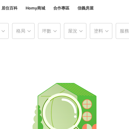
居住百科
Homy商城
合作專區
信義房屋
章
 設計裝潢 大館
格局
坪數
屋況
塗料
服務
潢
賣屋
租屋
計
居家設計
裝修攻略
生活提案
居家新聞
潢
潢
運
活講座
服務滿意度抽獎
電子報隱藏優惠
計
軟裝設計
包租代管
家
驗屋服務
蟲
毒
冷氣清洗
整理收納
專業除蟲
備
備
系統家具
隱形鐵窗
油漆塗料