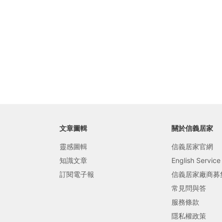
局部修
局部裝
生活金
生活金
文章圖輯
關於信義居家
靈感圖輯
信義居家官網
知識文章
English Service
訂閱電子報
信義居家廠商募
常見問與答
服務條款
隱私權政策