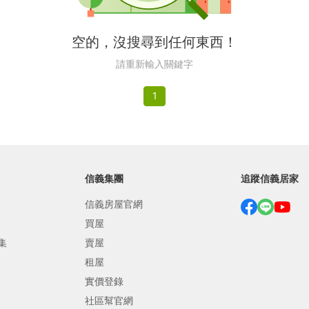
繕
空的，沒搜尋到任何東西！
修
請重新輸入關鍵字
融
1
融
產物保險
信義集團
追蹤信義居家
信義房屋官網
買屋
集
賣屋
租屋
實價登錄
社區幫官網