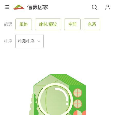
篩選
風格
建材/擺設
空間
色系
格局
坪數
屋況
塗料
排序
服務