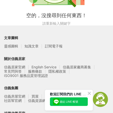
空的，沒搜尋到任何東西！
請重新輸入關鍵字
文章圖輯
靈感圖輯
知識文章
訂閱電子報
關於信義居家
信義居家官網
English Service
信義居家廠商募集
常見問與答
服務條款
隱私權政策
ISO9001 服務品質管理認證
信義集團
歡迎訂閱我們的 LINE 官方帳號
信義房屋官網
買屋
賣屋
租屋
實價登錄
信義資源網站
社區幫官網
連結 LINE 帳號