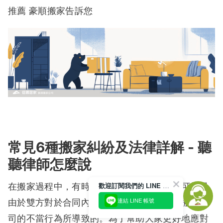
推薦 豪順搬家告訴您
常見6種搬家糾紛及法律詳解 - 聽
聽律師怎麼說
歡迎訂閱我們的 LINE 官方帳號
在搬家過程中，有時候會遇到各種糾紛，這可能是
由於雙方對於合同內容的理解不同，或者是搬家公
連結 LINE 帳號
司的不當行為所導致的。為了幫助大家更好地應對