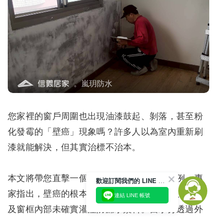
。嵐玥防水
您家裡的窗戶周圍也出現油漆鼓起、剝落，甚至粉
化發霉的「壁癌」現象嗎？許多人以為室內重新刷
漆就能解決，但其實治標不治本。
本文將帶您直擊一個典型的住宅漏水修復案例。專
歡迎訂閱我們的 LINE 官方帳號
家指出，壁癌的根本原因在於：建築物外牆、花台
連結 LINE 帳號
及窗框內部未確實灌注防漏水漿料。當水分透過外