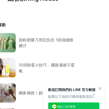
喜歡
蛋糕塑膠刀用完別丟 1招清縫隙
髒汙
10招除霉小技巧．擺脫滿屋子霉
氣
歡迎訂閱我們的 LINE 官方帳號
獨家傳授！鏡子清潔超級小撇步
點擊以下按鈕可獲得最新資訊👇
連結 LINE 帳號