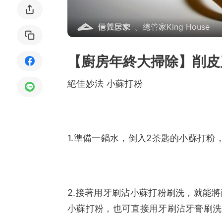
局部修
。總管家King House
局部裝
【廚房年終大掃除】削皮
生活金
生活金
絕佳妙法 小蘇打粉
1.準備一鍋水，倒入2茶匙的小蘇打
2.接著用牙刷沾小蘇打粉刷洗，就能
小蘇打粉，也可直接用牙刷沾牙膏刷