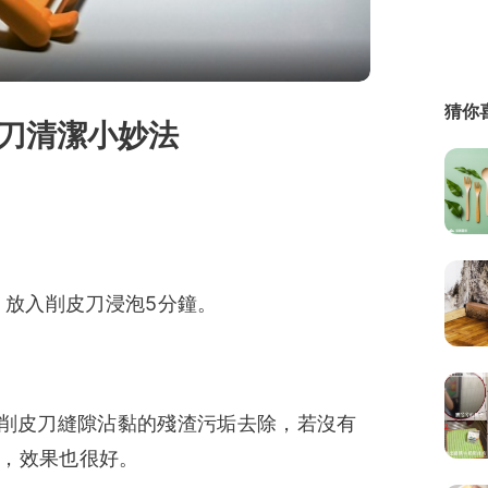
繕
修
猜你
刀清潔小妙法
融
融
產物保險
粉，放入削皮刀浸泡5分鐘。
將削皮刀縫隙沾黏的殘渣污垢去除，若沒有
洗，效果也很好。