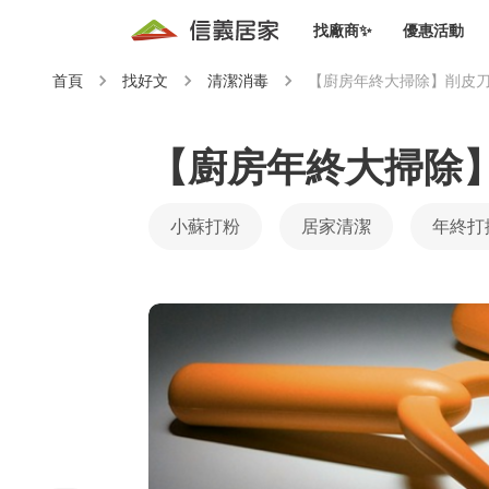
找廠商✨
優惠活動
首頁
找好文
清潔消毒
【廚房年終大掃除】削皮
知識文
免費諮詢服務
前往
廠商募集
人才招募
居住好生活講座
設計裝
買屋
居住服務免費諮詢
【廚房年終大掃除
室內設
設計裝
會員活動優惠
設計裝
小蘇打粉
居家清潔
年終打
搬家清
冷氣清洗(限時優惠)
新會員大禮包
免費居住好生
室內設
優質搬
信義客戶優惠
清潔除
信義成交客戶福利專區
清潔消
家居設
長照設