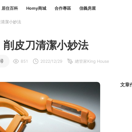
居住百科
Homy商城
合作專區
信義房屋
刀清潔小妙法
章
 設計裝潢 大館
潢
賣屋
租屋
】削皮刀清潔小妙法
計
居家設計
裝修攻略
生活提案
居家新聞
潢
潢
掃
851
2022/12/29
總管家King House
運
活講座
服務滿意度抽獎
電子報隱藏優惠
計
軟裝設計
包租代管
家
驗屋服務
文章
蟲
毒
冷氣清洗
整理收納
專業除蟲
備
備
系統家具
隱形鐵窗
油漆塗料