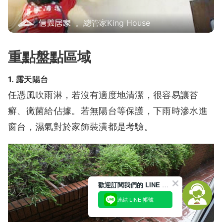
。總管家King House
重點盤點區域
1. 露天陽台
任憑風吹雨淋，若沒有適度地清潔，很容易讓苔
癬、黴菌給佔據。
若無陽台等保護，下雨時滲水進
窗台，濕氣對於家飾裝潢都是考驗。
歡迎訂閱我們的 LINE 官方帳號
連結 LINE 帳號