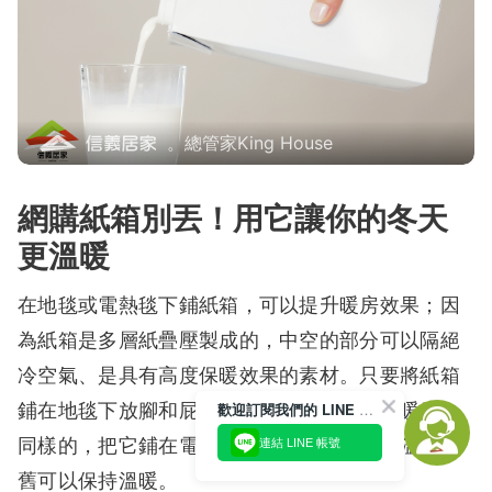
。總管家King House
網購紙箱別丟！用它讓你的冬天
更溫暖
在地毯或電熱毯下鋪紙箱，可以提升暖房效果；因
為紙箱是多層紙疊壓製成的，中空的部分可以隔絕
冷空氣、是具有高度保暖效果的素材。只要將紙箱
鋪在地毯下放腳和屁股的部位，就可以提升暖度；
歡迎訂閱我們的 LINE 官方帳號
同樣的，把它鋪在電熱毯下，就算降低設定溫度依
連結 LINE 帳號
舊可以保持溫暖。