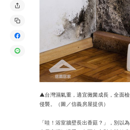
局部修
局部裝
生活金
生活金
▲台灣濕氣重，適宜黴菌成長，全面檢
侵襲。（圖／信義房屋提供）
「哇！浴室牆壁長出香菇？」，別以為