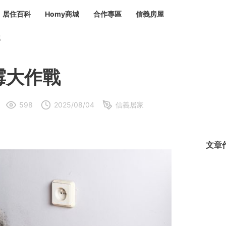
居住百科
Homy商城
合作專區
信義房屋
戰
章
 設計裝潢 大館
潢
賣屋
租屋
霉大作戰
計
居家設計
裝修攻略
生活提案
居家新聞
潢
潢
598
2025/08/04
信義居家
運
活講座
服務滿意度抽獎
電子報隱藏優惠
計
軟裝設計
包租代管
家
驗屋服務
文章
蟲
毒
冷氣清洗
整理收納
專業除蟲
備
備
系統家具
隱形鐵窗
油漆塗料