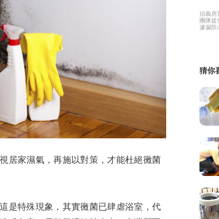
信義房
繕
團隊提
滲漏防
有免費
修
家好幫
融
猜你
融
產物保險
視居家濕氣，再施以對策，才能杜絕黴菌
這是特殊現象，其實黴菌已肆虐浴室，代