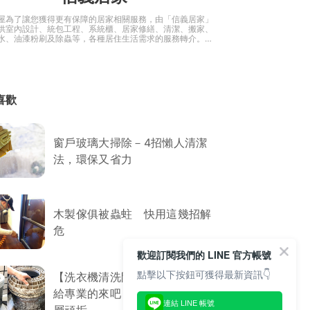
屋為了讓您獲得更有保障的居家相關服務，由「信義居家」
供室內設計、統包工程、系統櫃、居家修繕、清潔、搬家、
水、油漆粉刷及除蟲等，各種居住生活需求的服務轉介。還
裝修諮詢和生活知識，是您建造「安全、舒適、美觀」的居
手！
喜歡
窗戶玻璃大掃除－4招懶人清潔
法，環保又省力
木製傢俱被蟲蛀 快用這幾招解
危
歡迎訂閱我們的 LINE 官方帳號
點擊以下按鈕可獲得最新資訊👇
【洗衣機清洗開箱】洗洗衣機交
給專業的來吧！拆了才洗得到深
連結 LINE 帳號
層頑垢