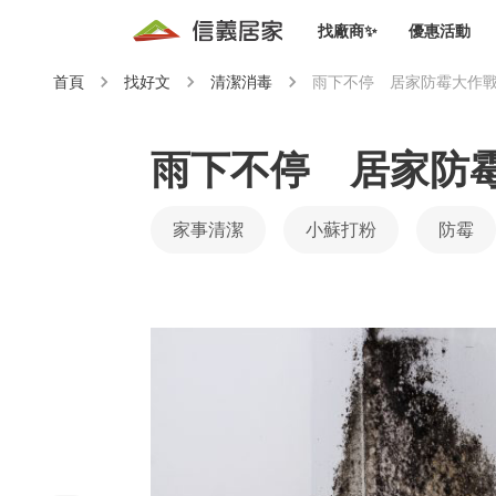
找廠商✨
優惠活動
首頁
找好文
清潔消毒
雨下不停 居家防霉大作
知識文
免費諮詢服務
前往
廠商募集
人才招募
居住好生活講座
設計裝
買屋
居住服務免費諮詢
雨下不停 居家防
室內設
設計裝
會員活動優惠
設計裝
家事清潔
小蘇打粉
防霉
搬家清
冷氣清洗(限時優惠)
新會員大禮包
免費居住好生
室內設
優質搬
信義客戶優惠
清潔除
信義成交客戶福利專區
清潔消
家居設
長照設