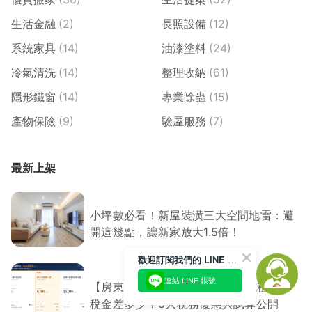
生活金融
(2)
長照設備
(12)
系統家具
(14)
油漆塗料
(24)
冷氣清洗
(14)
整理收納
(61)
隱形鐵窗
(14)
專業除蟲
(15)
產物保險
(9)
驗屋服務
(7)
最新上架
小坪數必看！新屋裝潢三大空間地雷：避
開這幾點，讓新家放大1.5倍！
歡迎訂閱我們的 LINE 官方帳號
連結 LINE 帳號
【房東節稅指南】自行出租 vs 包租代管
稅金差多少？3大稅務優惠與試算公開