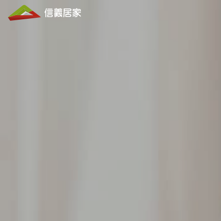
信
義
居
家