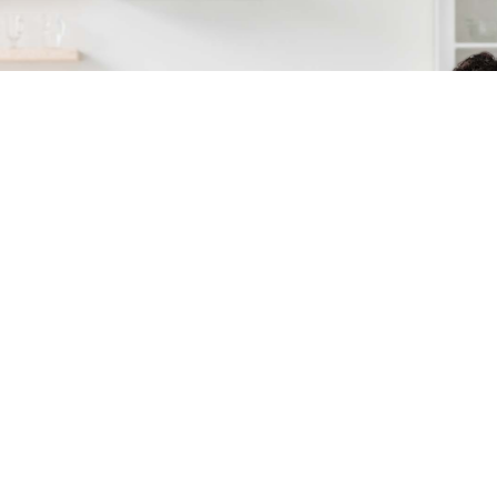
廚房油污、廁所黃垢、洗衣機有霉臭
🤯🤯🤯
味…，讓美好的家變了調…
上網找服務資訊眼花撩亂，找平台還要
😫
受很多師傅搶客騷擾…