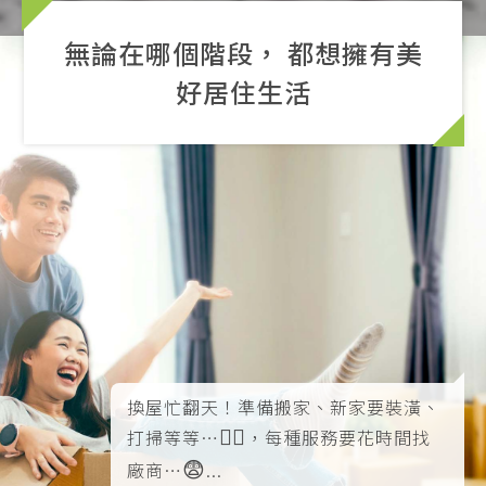
無論在哪個階段， 都想擁有美
好居住生活
換屋忙翻天！準備搬家、新家要裝潢、
😵‍💫
打掃等等…
，每種服務要花時間找
😨
廠商…
...