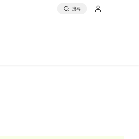
搜尋
實價登錄
前往信義房屋