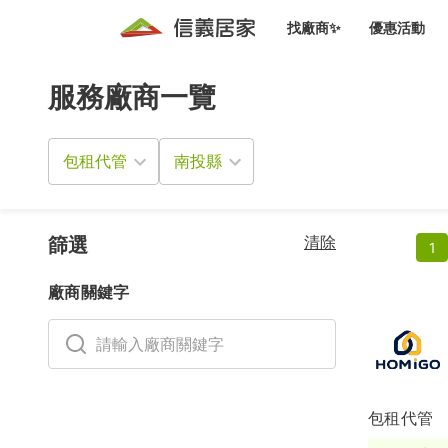
找廠商✨
優惠活動
服務廠商一覽
知識文
免費諮詢服務
前往
廠商募集
人才招募
居住好生活講座
設計裝
買屋
居住服務免費諮詢
包租代管
室內設
設計裝
會員活動優惠
設計裝
搬家清
冷氣清洗(限時優惠)
新會員大禮包
免費居住好生
清除
室內設
篩選
1
優質搬
信義客戶優惠
廠商關鍵字
清潔除
信義成交客戶福利專區
清潔消
家居設
包租代管
長照設