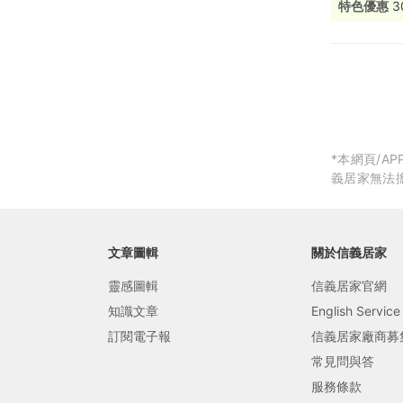
特色優惠
3
局部修
局部裝
生活金
生活金
*本網頁/
義居家無法
文章圖輯
關於信義居家
靈感圖輯
信義居家官網
知識文章
English Service
訂閱電子報
信義居家廠商募
常見問與答
服務條款