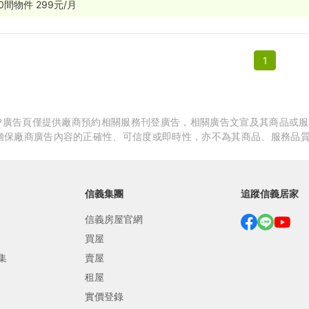
0間物件 299元/月
繕
修
1
融
融
產物保險
APP廣告頁僅提供廠商預約相關服務刊登廣告，相關廣告文宣及其商品或
擔保廠商廣告內容的正確性、可信度或即時性，亦不為其商品、服務品
信義集團
追蹤信義居家
信義房屋官網
買屋
集
賣屋
租屋
實價登錄