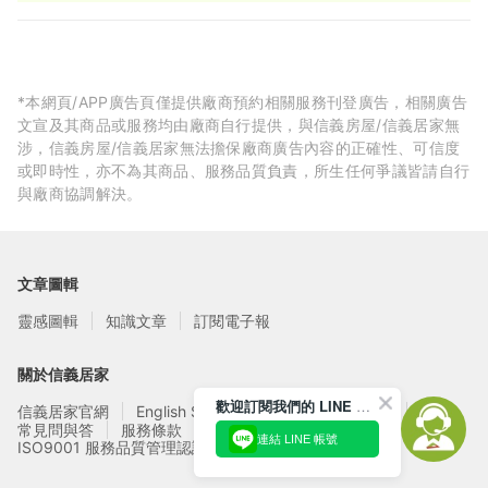
*本網頁/APP廣告頁僅提供廠商預約相關服務刊登廣告，相關廣告
文宣及其商品或服務均由廠商自行提供，與信義房屋/信義居家無
涉，信義房屋/信義居家無法擔保廠商廣告內容的正確性、可信度
或即時性，亦不為其商品、服務品質負責，所生任何爭議皆請自行
與廠商協調解決。
文章圖輯
靈感圖輯
知識文章
訂閱電子報
關於信義居家
歡迎訂閱我們的 LINE 官方帳號
信義居家官網
English Service
信義居家廠商募集
常見問與答
服務條款
隱私權政策
連結 LINE 帳號
ISO9001 服務品質管理認證