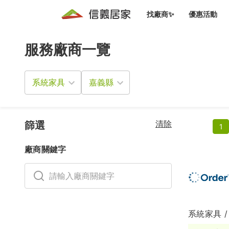
找廠商✨
優惠活動
服務廠商一覽
知識文
免費諮詢服務
前往
廠商募集
人才招募
居住好生活講座
設計裝
買屋
居住服務免費諮詢
系統家具
室內設
設計裝
會員活動優惠
設計裝
搬家清
冷氣清洗(限時優惠)
新會員大禮包
免費居住好生
清除
室內設
篩選
1
優質搬
信義客戶優惠
廠商關鍵字
清潔除
信義成交客戶福利專區
清潔消
家居設
系統家具 /
長照設