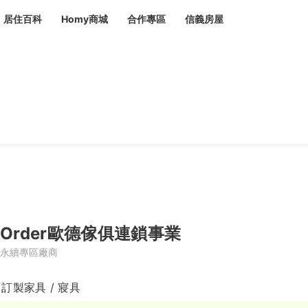
居住百科
Homy商城
合作專區
信義房屋
章
 設計裝潢 大館
潢
賣屋
租屋
計
居家設計
裝修攻略
生活提案
居家新聞
潢
潢
運
活講座
服務滿意度抽獎
電子報隱藏優惠
計
軟裝設計
包租代管
家
驗屋服務
蟲
Order歐德傢俱連鎖事業
毒
冷氣清洗
整理收納
專業除蟲
永續專區廠商
備
 訂製家具 / 寢具
備
系統家具
隱形鐵窗
油漆塗料