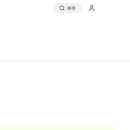
搜尋
實價登錄
前往信義房屋