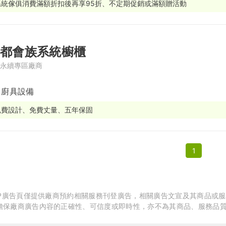
系統傢俱消費滿額折扣後再享95折、不定期促銷或滿額贈活動
繕
修
都會族系統櫥櫃
融
永續專區廠商
融
產物保險
/ 廚具設備
免費設計、免費丈量、五年保固
1
APP廣告頁僅提供廠商預約相關服務刊登廣告，相關廣告文宣及其商品或
擔保廠商廣告內容的正確性、可信度或即時性，亦不為其商品、服務品