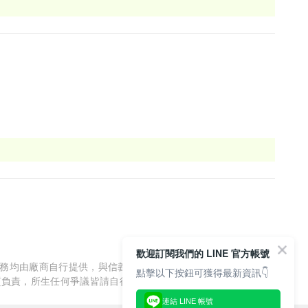
歡迎訂閱我們的 LINE 官方帳號
服務均由廠商自行提供，與信義房屋/信義居家無涉，信義房屋/信
點擊以下按鈕可獲得最新資訊👇
質負責，所生任何爭議皆請自行與廠商協調解決。
連結 LINE 帳號