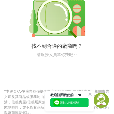
找不到合適的廠商嗎？
請服務人員幫你找吧～
*本網頁/APP廣告頁僅提供廠商預約相關服務刊登廣告，相關廣告
歡迎訂閱我們的 LINE 官方帳號
文宣及其商品或服務均由廠商自行提供，與信義房屋/信義居家無
涉，信義房屋/信義居家無法擔保廠商廣告內容的正確性、可信度
連結 LINE 帳號
或即時性，亦不為其商品、服務品質負責，所生任何爭議皆請自行
與廠商協調解決。