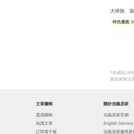
大掃除、裝
局部修
特色優惠
局部裝
生活金
生活金
*本網頁/
義居家無法
文章圖輯
關於信義居家
靈感圖輯
信義居家官網
知識文章
English Service
訂閱電子報
信義居家廠商募