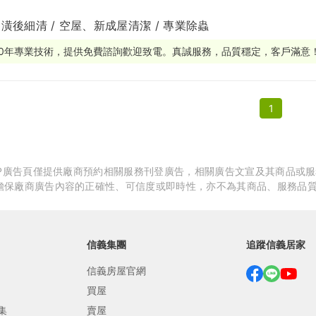
潢後細清 / 空屋、新成屋清潔 / 專業除蟲
繕
修
30年專業技術，提供免費諮詢歡迎致電。真誠服務，品質穩定，客戶滿意
融
1
融
產物保險
APP廣告頁僅提供廠商預約相關服務刊登廣告，相關廣告文宣及其商品或
擔保廠商廣告內容的正確性、可信度或即時性，亦不為其商品、服務品
信義集團
追蹤信義居家
信義房屋官網
買屋
集
賣屋