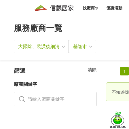
找廠商✨
優惠活動
服務廠商一覽
知識文
免費諮詢服務
前往
廠商募集
人才招募
居住好生活講座
設計裝
買屋
居住服務免費諮詢
大掃除、裝潢後細清
室內設
設計裝
會員活動優惠
設計裝
搬家清
冷氣清洗(限時優惠)
新會員大禮包
免費居住好生
清除
室內設
篩選
1
優質搬
信義客戶優惠
廠商關鍵字
清潔除
信義成交客戶福利專區
不知道找
清潔消
家居設
長照設