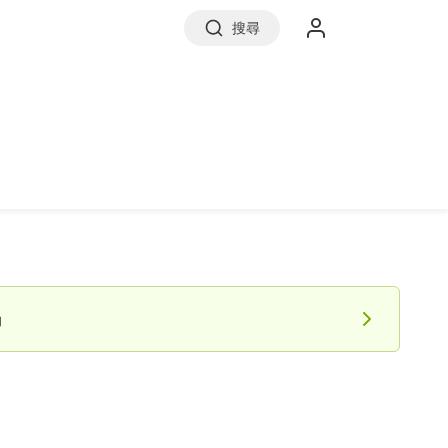
搜尋
實價登錄
前往信義房屋
約