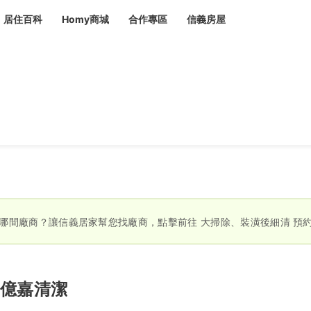
居住百科
Homy商城
合作專區
信義房屋
章
 設計裝潢 大館
潢
賣屋
租屋
計
居家設計
裝修攻略
生活提案
居家新聞
潢
潢
運
活講座
服務滿意度抽獎
電子報隱藏優惠
計
軟裝設計
包租代管
家
驗屋服務
蟲
哪間廠商？讓信義居家幫您找廠商，點擊前往
大掃除、裝潢後細清
預
毒
冷氣清洗
整理收納
專業除蟲
備
億嘉清潔
備
系統家具
隱形鐵窗
油漆塗料