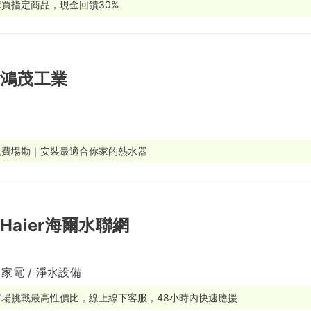
購買指定商品，現金回饋30%
繕
修
鴻茂工業
融
融
產物保險
免費場勘｜安裝最適合你家的熱水器
Haier海爾水聯網
 家電 / 淨水設備
市場挑戰最高性價比，線上線下客服，48小時內快速應援