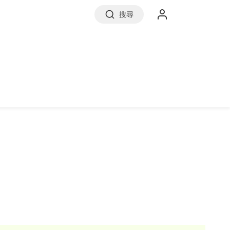
搜尋
實價登錄
前往信義房屋