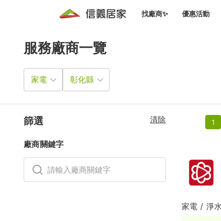
找廠商✨
優惠活動
服務廠商一覽
知識文
免費諮詢服務
前往
廠商募集
人才招募
居住好生活講座
設計裝
買屋
居住服務免費諮詢
家電
室內設
設計裝
會員活動優惠
設計裝
搬家清
冷氣清洗(限時優惠)
新會員大禮包
免費居住好生
清除
室內設
篩選
1
優質搬
信義客戶優惠
廠商關鍵字
清潔除
信義成交客戶福利專區
清潔消
家居設
家電 / 淨
長照設