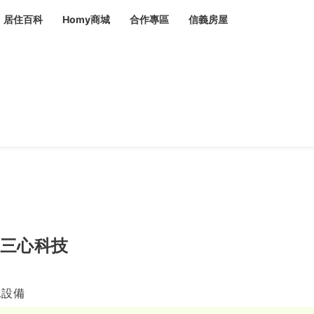
居住百科
Homy商城
合作專區
信義房屋
章
 設計裝潢 大館
潢
賣屋
租屋
計
居家設計
裝修攻略
生活提案
居家新聞
潢
潢
運
活講座
服務滿意度抽獎
電子報隱藏優惠
計
軟裝設計
包租代管
家
驗屋服務
蟲
毒
冷氣清洗
整理收納
專業除蟲
三心科技
備
水設備
備
系統家具
隱形鐵窗
油漆塗料