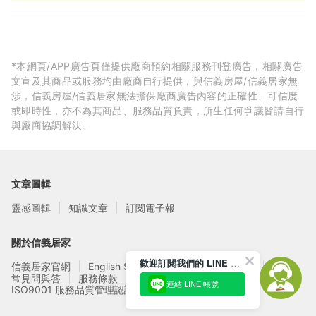
修，而是生活品質的投資。
*本網頁/APP廣告頁僅提供廠商預約相關服務刊登廣告，相關廣告
文宣及其商品或服務均由廠商自行提供，與信義房屋/信義居家無
涉，信義房屋/信義居家無法擔保廠商廣告內容的正確性、可信度
或即時性，亦不為其商品、服務品質負責，所生任何爭議皆請自行
與廠商協調解決。
文章圖輯
靈感圖輯
知識文章
訂閱電子報
關於信義居家
歡迎訂閱我們的 LINE 官方帳號
信義居家官網
English Service
信義居家廠商募集
常見問與答
服務條款
隱私權政策
連結 LINE 帳號
ISO9001 服務品質管理認證