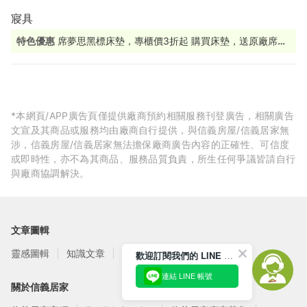
寢具
特色優惠
席夢思黑標床墊，專櫃價3折起 購買床墊，送原廠席夢
思下墊 下墊搭配床墊，提高支撐效果，讓好眠更有保障。 限量贈
送，送完為止，手刀預約門市體驗別錯過！ 美國熱銷Purple 系列
寢具也在Oversleep 高科技材質帶來獨特釋壓、支撐效果，等你
探索！ 產品包含枕頭、坐墊等多樣選擇，全方位享受舒適生活。
立即預約來店體驗。
*本網頁/APP廣告頁僅提供廠商預約相關服務刊登廣告，相關廣告
文宣及其商品或服務均由廠商自行提供，與信義房屋/信義居家無
涉，信義房屋/信義居家無法擔保廠商廣告內容的正確性、可信度
或即時性，亦不為其商品、服務品質負責，所生任何爭議皆請自行
與廠商協調解決。
文章圖輯
靈感圖輯
知識文章
訂閱電子報
歡迎訂閱我們的 LINE 官方帳號
連結 LINE 帳號
關於信義居家