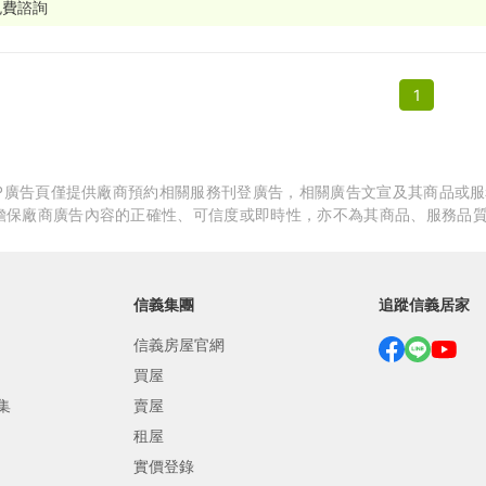
免費諮詢
繕
修
1
融
融
產物保險
APP廣告頁僅提供廠商預約相關服務刊登廣告，相關廣告文宣及其商品或
擔保廠商廣告內容的正確性、可信度或即時性，亦不為其商品、服務品
信義集團
追蹤信義居家
信義房屋官網
買屋
集
賣屋
租屋
實價登錄