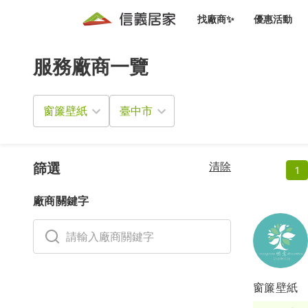
找廠商✨
優惠活動
服務廠商一覽
知識文
免費諮詢服務
前往
廠商募集
人才招募
居住好生活講座
設計裝
買屋
居住服務免費諮詢
窗簾壁紙
室內設
設計裝
會員活動優惠
設計裝
搬家清
冷氣清洗(限時優惠)
新會員大禮包
免費居住好生
清除
室內設
篩選
1
優質搬
信義客戶優惠
廠商關鍵字
清潔除
信義成交客戶福利專區
清潔消
家居設
窗簾壁紙
長照設