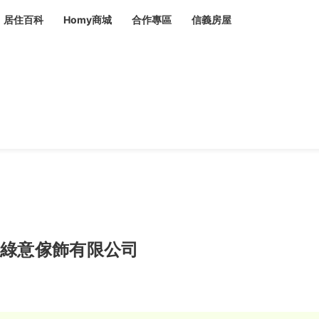
居住百科
Homy商城
合作專區
信義房屋
章
 設計裝潢 大館
潢
賣屋
租屋
計
居家設計
裝修攻略
生活提案
居家新聞
潢
潢
運
活講座
服務滿意度抽獎
電子報隱藏優惠
計
軟裝設計
包租代管
家
驗屋服務
蟲
毒
冷氣清洗
整理收納
專業除蟲
綠意傢飾有限公司
備
備
系統家具
隱形鐵窗
油漆塗料