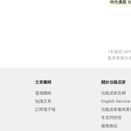
特色優惠
局部修
局部裝
生活金
生活金
*本網頁/
義居家無法
文章圖輯
關於信義居家
靈感圖輯
信義居家官網
知識文章
English Service
訂閱電子報
信義居家廠商募
常見問與答
服務條款