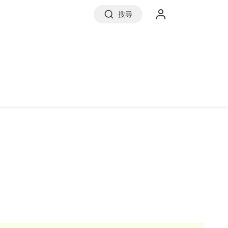
搜尋
實價登錄
前往信義房屋