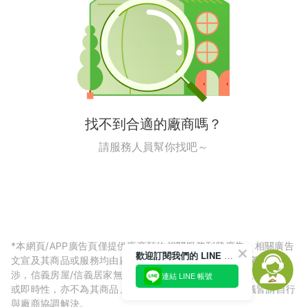
找不到合適的廠商嗎？
請服務人員幫你找吧～
*本網頁/APP廣告頁僅提供廠商預約相關服務刊登廣告，相關廣告
歡迎訂閱我們的 LINE 官方帳號
文宣及其商品或服務均由廠商自行提供，與信義房屋/信義居家無
涉，信義房屋/信義居家無法擔保廠商廣告內容的正確性、可信度
連結 LINE 帳號
或即時性，亦不為其商品、服務品質負責，所生任何爭議皆請自行
與廠商協調解決。