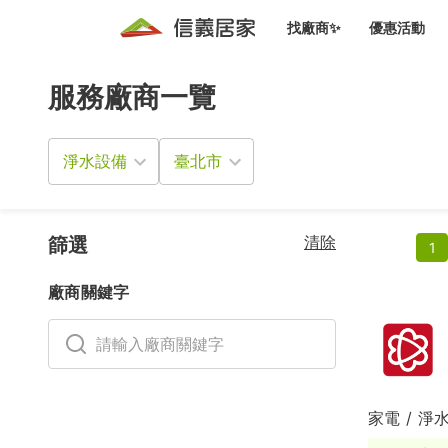
找廠商✨
優惠活動
服務廠商一覽
知識文
免費諮詢服務
前往
廠商募集
人才招募
居住好生活講座
設計裝
買屋
居住服務免費諮詢
淨水設備
室內設
設計裝
會員活動優惠
設計裝
搬家清
冷氣清洗(限時優惠)
新會員大禮包
免費居住好生
清除
室內設
篩選
1
優質搬
信義客戶優惠
廠商關鍵字
清潔除
信義成交客戶福利專區
清潔消
家居設
家電 / 淨
長照設