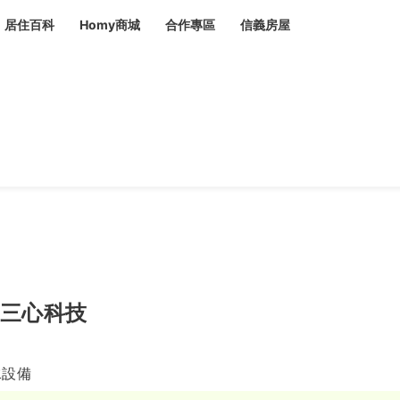
居住百科
Homy商城
合作專區
信義房屋
章
 設計裝潢 大館
潢
賣屋
租屋
計
居家設計
裝修攻略
生活提案
居家新聞
潢
潢
運
活講座
服務滿意度抽獎
電子報隱藏優惠
計
軟裝設計
包租代管
家
驗屋服務
蟲
毒
冷氣清洗
整理收納
專業除蟲
三心科技
備
水設備
備
系統家具
隱形鐵窗
油漆塗料