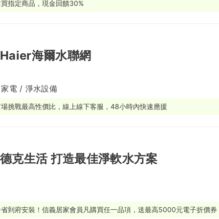
購買指定商品，現金回饋30%
繕
修
Haier海爾水聯網
融
融
產物保險
 家電 / 淨水設備
市場挑戰最高性價比，線上線下客服，48小時內快速應援
德克生活 打造最佳淨軟水方案
全省到府安裝！信義居家會員凡購買任一品項，送最高5000元電子折價券