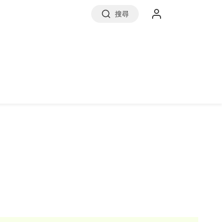
搜尋
實價登錄
前往信義房屋