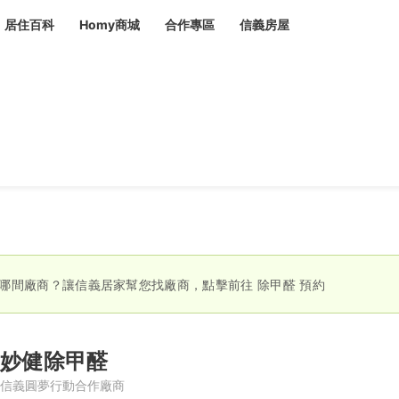
居住百科
Homy商城
合作專區
信義房屋
章
 設計裝潢 大館
潢
賣屋
租屋
計
居家設計
裝修攻略
生活提案
居家新聞
潢
潢
運
活講座
服務滿意度抽獎
電子報隱藏優惠
計
軟裝設計
包租代管
家
驗屋服務
蟲
哪間廠商？讓信義居家幫您找廠商，點擊前往
除甲醛
預約
毒
冷氣清洗
整理收納
專業除蟲
備
妙健除甲醛
備
系統家具
隱形鐵窗
油漆塗料
信義圓夢行動合作廠商