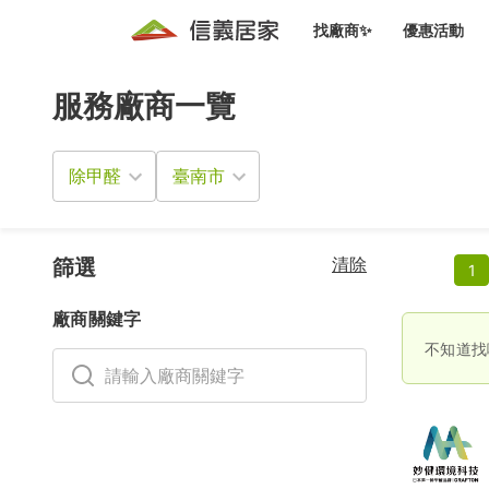
找廠商✨
優惠活動
服務廠商一覽
知識文
免費諮詢服務
前往
廠商募集
人才招募
居住好生活講座
設計裝
買屋
居住服務免費諮詢
除甲醛
室內設
設計裝
會員活動優惠
設計裝
搬家清
冷氣清洗(限時優惠)
新會員大禮包
免費居住好生
清除
室內設
篩選
1
優質搬
信義客戶優惠
廠商關鍵字
清潔除
信義成交客戶福利專區
不知道找
清潔消
家居設
長照設