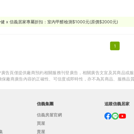
繕
修
健 x 信義居家專屬折扣：室內甲醛檢測$1000元(原價$2000元)
融
1
融
產物保險
APP廣告頁僅提供廠商預約相關服務刊登廣告，相關廣告文宣及其商品或
擔保廠商廣告內容的正確性、可信度或即時性，亦不為其商品、服務品
信義集團
追蹤信義居家
信義房屋官網
買屋
集
賣屋