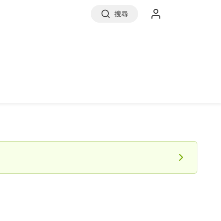
搜尋
實價登錄
前往信義房屋