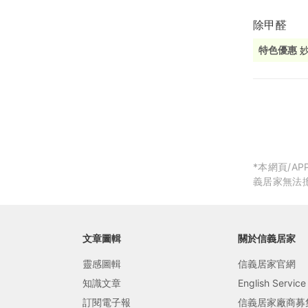
除甲醛
局部修
特色優惠
局部裝
妙
生活金
生活金
*本網頁/
義居家無法
文章圖輯
關於信義居家
靈感圖輯
信義居家官網
知識文章
English Service
訂閱電子報
信義居家廠商募