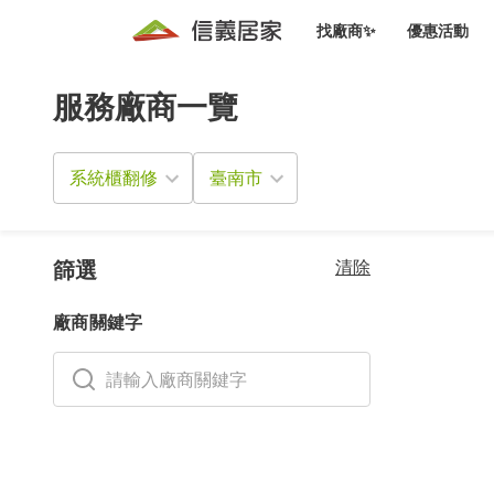
找廠商✨
優惠活動
服務廠商一覽
知識文
免費諮詢服務
前往
廠商募集
人才招募
居住好生活講座
設計裝
買屋
居住服務免費諮詢
系統櫃翻修
室內設
設計裝
會員活動優惠
設計裝
搬家清
冷氣清洗(限時優惠)
新會員大禮包
免費居住好生
清除
室內設
篩選
優質搬
信義客戶優惠
廠商關鍵字
清潔除
信義成交客戶福利專區
清潔消
家居設
長照設