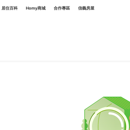
居住百科
Homy商城
合作專區
信義房屋
章
 設計裝潢 大館
潢
賣屋
租屋
計
居家設計
裝修攻略
生活提案
居家新聞
潢
潢
運
活講座
服務滿意度抽獎
電子報隱藏優惠
計
軟裝設計
包租代管
家
驗屋服務
蟲
毒
冷氣清洗
整理收納
專業除蟲
備
備
系統家具
隱形鐵窗
油漆塗料