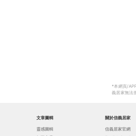
局部修
局部裝
生活金
生活金
*本網頁/
義居家無法
文章圖輯
關於信義居家
靈感圖輯
信義居家官網