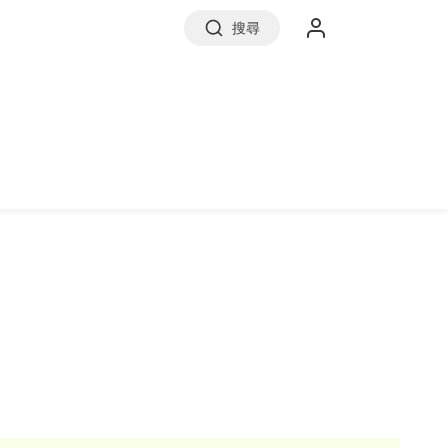
搜尋
實價登錄
前往信義房屋