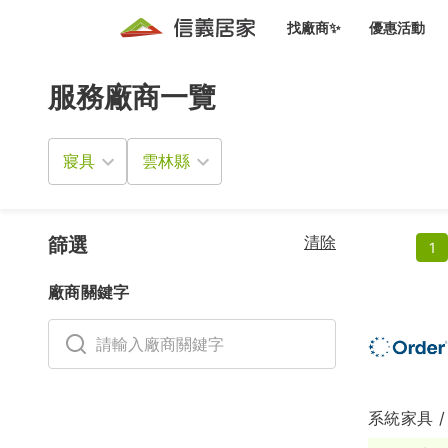
找廠商✨
優惠活動
服務廠商一覽
知識文
免費諮詢服務
前往
廠商募集
人才招募
居住好生活講座
設計裝
買屋
居住服務免費諮詢
寢具
室內設
設計裝
會員活動優惠
設計裝
搬家清
冷氣清洗(限時優惠)
新會員大禮包
免費居住好生
清除
室內設
篩選
1
優質搬
信義客戶優惠
廠商關鍵字
清潔除
信義成交客戶福利專區
清潔消
家居設
系統家具 /
長照設