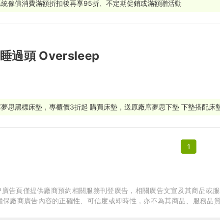
系統傢俱消費滿額折扣後再享95折、不定期促銷或滿額贈活動
繕
修
睡過頭 Oversleep
融
融
產物保險
席夢思黑標床墊，專櫃價3折起 購買床墊，送原廠席夢思下墊 下墊搭配床
體驗別錯過！ 美國熱銷Purple 系列寢具也在Oversleep 高科技
享受舒適生活。 立即預約來店體驗。
1
APP廣告頁僅提供廠商預約相關服務刊登廣告，相關廣告文宣及其商品或
擔保廠商廣告內容的正確性、可信度或即時性，亦不為其商品、服務品