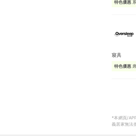
特色優惠
局部修
局部裝
生活金
生活金
寢具
特色優惠
刀預約門市
擇，全方位
*本網頁/
義居家無法