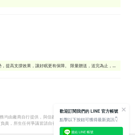
墊，提高支撐效果，讓好眠更有保障。 限量贈送，送完為止，手
材質帶來獨特釋壓、支撐效果，等你探索！ 產品包含枕頭、坐墊等多樣選
歡迎訂閱我們的 LINE 官方帳號
服務均由廠商自行提供，與信義房屋/信義居家無涉，信義房屋/信
點擊以下按鈕可獲得最新資訊👇
質負責，所生任何爭議皆請自行與廠商協調解決。
連結 LINE 帳號