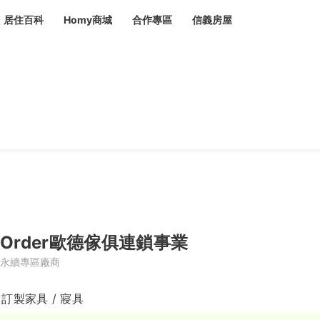
居住百科
Homy商城
合作專區
信義房屋
章
 設計裝潢 大館
潢
賣屋
租屋
計
居家設計
裝修攻略
生活提案
居家新聞
潢
潢
運
活講座
服務滿意度抽獎
電子報隱藏優惠
計
軟裝設計
包租代管
家
驗屋服務
蟲
Order歐德傢俱連鎖事業
毒
冷氣清洗
整理收納
專業除蟲
永續專區廠商
備
 訂製家具 / 寢具
備
系統家具
隱形鐵窗
油漆塗料