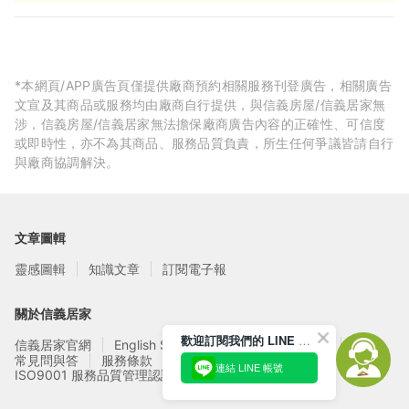
*本網頁/APP廣告頁僅提供廠商預約相關服務刊登廣告，相關廣告
文宣及其商品或服務均由廠商自行提供，與信義房屋/信義居家無
涉，信義房屋/信義居家無法擔保廠商廣告內容的正確性、可信度
或即時性，亦不為其商品、服務品質負責，所生任何爭議皆請自行
與廠商協調解決。
文章圖輯
靈感圖輯
知識文章
訂閱電子報
關於信義居家
歡迎訂閱我們的 LINE 官方帳號
信義居家官網
English Service
信義居家廠商募集
常見問與答
服務條款
隱私權政策
連結 LINE 帳號
ISO9001 服務品質管理認證