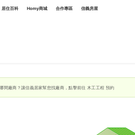
居住百科
Homy商城
合作專區
信義房屋
章
 設計裝潢 大館
潢
賣屋
租屋
計
居家設計
裝修攻略
生活提案
居家新聞
潢
潢
運
活講座
服務滿意度抽獎
電子報隱藏優惠
計
軟裝設計
包租代管
家
驗屋服務
哪間廠商？讓信義居家幫您找廠商，點擊前往
木工工程
預約
蟲
毒
冷氣清洗
整理收納
專業除蟲
備
備
系統家具
隱形鐵窗
油漆塗料