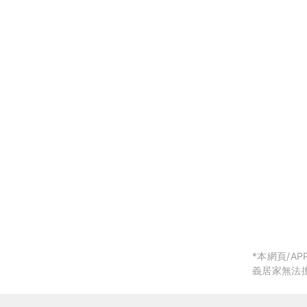
局部修
局部裝
生活金
生活金
*本網頁/
義居家無法