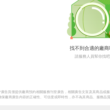
繕
修
融
融
產物保險
找不到合適的廠商
請服務人員幫你找吧
APP廣告頁僅提供廠商預約相關服務刊登廣告，相關廣告文宣及其商品或
擔保廠商廣告內容的正確性、可信度或即時性，亦不為其商品、服務品