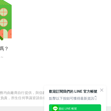
嗎？
～
歡迎訂閱我們的 LINE 官方帳號
服務均由廠商自行提供，與信義房屋/信義居家無涉，信義房屋/信
質負責，所生任何爭議皆請自行與廠商協調解決。
點擊以下按鈕可獲得最新資訊👇
連結 LINE 帳號