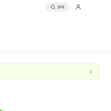
搜尋
實價登錄
前往信義房屋