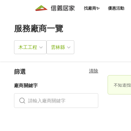
找廠商✨
優惠活動
服務廠商一覽
知識文
免費諮詢服務
前往
廠商募集
人才招募
居住好生活講座
設計裝
買屋
居住服務免費諮詢
木工工程
室內設
設計裝
會員活動優惠
設計裝
搬家清
冷氣清洗(限時優惠)
新會員大禮包
免費居住好生
清除
室內設
篩選
優質搬
信義客戶優惠
不知道找
廠商關鍵字
清潔除
信義成交客戶福利專區
清潔消
家居設
長照設