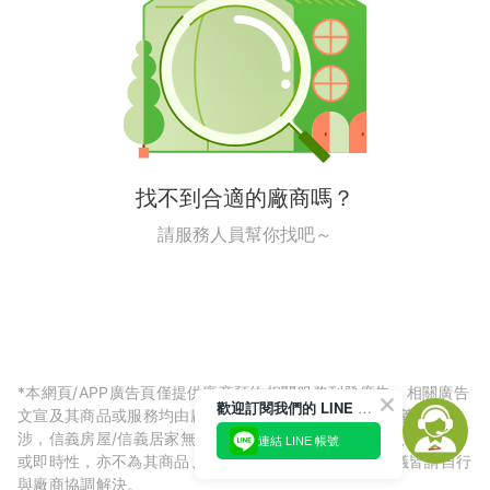
找不到合適的廠商嗎？
請服務人員幫你找吧～
*本網頁/APP廣告頁僅提供廠商預約相關服務刊登廣告，相關廣告
歡迎訂閱我們的 LINE 官方帳號
文宣及其商品或服務均由廠商自行提供，與信義房屋/信義居家無
涉，信義房屋/信義居家無法擔保廠商廣告內容的正確性、可信度
連結 LINE 帳號
或即時性，亦不為其商品、服務品質負責，所生任何爭議皆請自行
與廠商協調解決。