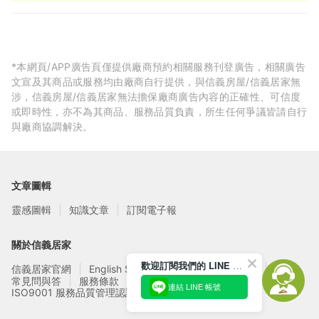
質穩定，客戶滿意！
*本網頁/APP廣告頁僅提供廠商預約相關服務刊登廣告，相關廣告
文宣及其商品或服務均由廠商自行提供，與信義房屋/信義居家無
涉，信義房屋/信義居家無法擔保廠商廣告內容的正確性、可信度
或即時性，亦不為其商品、服務品質負責，所生任何爭議皆請自行
與廠商協調解決。
文章圖輯
靈感圖輯
知識文章
訂閱電子報
關於信義居家
歡迎訂閱我們的 LINE 官方帳號
信義居家官網
English Service
信義居家廠商募集
常見問與答
服務條款
隱私權政策
連結 LINE 帳號
ISO9001 服務品質管理認證