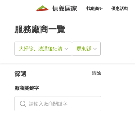
找廠商✨
優惠活動
服務廠商一覽
知識文
免費諮詢服務
前往
廠商募集
人才招募
居住好生活講座
設計裝
買屋
居住服務免費諮詢
大掃除、裝潢後細清
室內設
設計裝
會員活動優惠
設計裝
搬家清
冷氣清洗(限時優惠)
新會員大禮包
免費居住好生
清除
室內設
篩選
優質搬
信義客戶優惠
廠商關鍵字
清潔除
信義成交客戶福利專區
清潔消
家居設
長照設