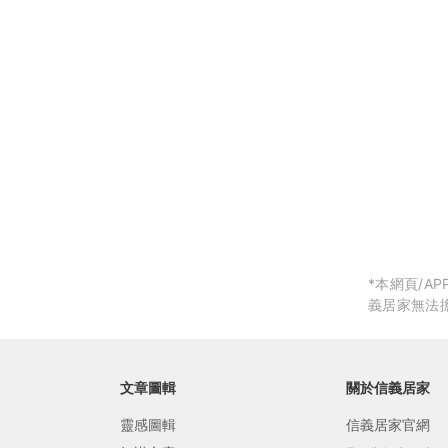
局部修
局部裝
生活金
生活金
*本網頁/
義居家無法
文章圖輯
關於信義居家
靈感圖輯
信義居家官網