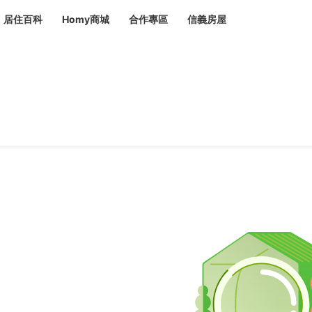
居住百科
Homy商城
合作專區
信義房屋
章
 設計裝潢 大館
潢
賣屋
租屋
計
居家設計
裝修攻略
生活提案
居家新聞
潢
潢
運
活講座
服務滿意度抽獎
電子報隱藏優惠
計
軟裝設計
包租代管
家
驗屋服務
蟲
毒
冷氣清洗
整理收納
專業除蟲
備
備
系統家具
隱形鐵窗
油漆塗料