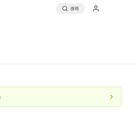
搜尋
實價登錄
前往信義房屋
約