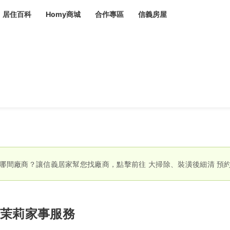
居住百科
Homy商城
合作專區
信義房屋
章
 設計裝潢 大館
潢
賣屋
租屋
計
居家設計
裝修攻略
生活提案
居家新聞
潢
潢
運
活講座
服務滿意度抽獎
電子報隱藏優惠
計
軟裝設計
包租代管
家
驗屋服務
蟲
哪間廠商？讓信義居家幫您找廠商，點擊前往
大掃除、裝潢後細清
預
毒
冷氣清洗
整理收納
專業除蟲
備
茉莉家事服務
備
系統家具
隱形鐵窗
油漆塗料