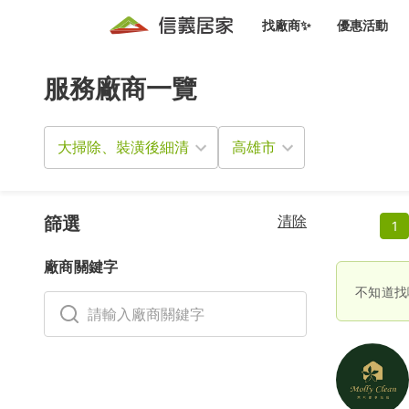
找廠商✨
優惠活動
服務廠商一覽
知識文
免費諮詢服務
前往
廠商募集
人才招募
居住好生活講座
設計裝
買屋
居住服務免費諮詢
大掃除、裝潢後細清
室內設
設計裝
會員活動優惠
設計裝
搬家清
冷氣清洗(限時優惠)
新會員大禮包
免費居住好生
清除
室內設
篩選
1
優質搬
信義客戶優惠
廠商關鍵字
清潔除
信義成交客戶福利專區
不知道找
清潔消
家居設
長照設