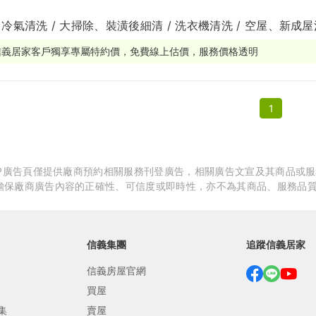
 冷氣清洗 / 大掃除、裝潢後細清 / 洗衣機清洗 / 空屋、新成屋
繕
修
信義居家客戶獨享專屬特約價，免費線上估價，服務價格透明
融
1
融
產物保險
APP廣告頁僅提供廠商預約相關服務刊登廣告，相關廣告文宣及其商品或
擔保廠商廣告內容的正確性、可信度或即時性，亦不為其商品、服務品
信義集團
追蹤信義居家
信義房屋官網
買屋
集
賣屋