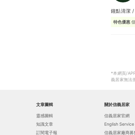
鐘點清潔 /
局部修
特色優惠
局部裝
生活金
生活金
*本網頁/
義居家無法
文章圖輯
關於信義居家
靈感圖輯
信義居家官網
知識文章
English Service
訂閱電子報
信義居家廠商募