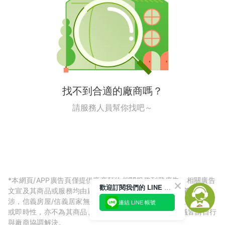
找不到合適的廠商嗎？
請服務人員幫你找吧～
*本網頁/APP廣告頁僅提供廠商預約相關服務刊登廣告，相關廣告
歡迎訂閱我們的 LINE 官方帳號
文宣及其商品或服務均由廠商自行提供，與信義房屋/信義居家無
涉，信義房屋/信義居家無法擔保廠商廣告內容的正確性、可信度
連結 LINE 帳號
或即時性，亦不為其商品、服務品質負責，所生任何爭議皆請自行
與廠商協調解決。