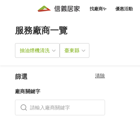
找廠商✨
優惠活動
服務廠商一覽
知識文
免費諮詢服務
前往
廠商募集
人才招募
居住好生活講座
設計裝
買屋
居住服務免費諮詢
抽油煙機清洗
室內設
設計裝
會員活動優惠
設計裝
搬家清
冷氣清洗(限時優惠)
新會員大禮包
免費居住好生
清除
室內設
篩選
優質搬
信義客戶優惠
廠商關鍵字
清潔除
信義成交客戶福利專區
清潔消
家居設
長照設