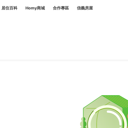
居住百科
Homy商城
合作專區
信義房屋
章
 設計裝潢 大館
潢
賣屋
租屋
計
居家設計
裝修攻略
生活提案
居家新聞
潢
潢
運
活講座
服務滿意度抽獎
電子報隱藏優惠
計
軟裝設計
包租代管
家
驗屋服務
蟲
毒
冷氣清洗
整理收納
專業除蟲
備
備
系統家具
隱形鐵窗
油漆塗料