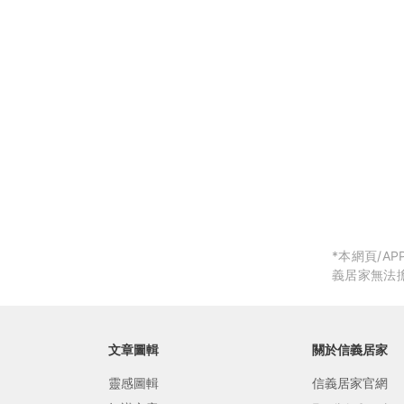
局部修
局部裝
生活金
生活金
*本網頁/
義居家無法
文章圖輯
關於信義居家
靈感圖輯
信義居家官網