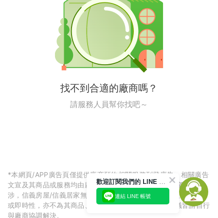
找不到合適的廠商嗎？
請服務人員幫你找吧～
*本網頁/APP廣告頁僅提供廠商預約相關服務刊登廣告，相關廣告
歡迎訂閱我們的 LINE 官方帳號
文宣及其商品或服務均由廠商自行提供，與信義房屋/信義居家無
涉，信義房屋/信義居家無法擔保廠商廣告內容的正確性、可信度
連結 LINE 帳號
或即時性，亦不為其商品、服務品質負責，所生任何爭議皆請自行
與廠商協調解決。