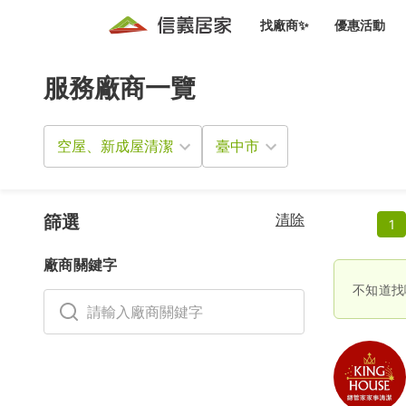
找廠商✨
優惠活動
服務廠商一覽
知識文
免費諮詢服務
前往
廠商募集
人才招募
居住好生活講座
設計裝
買屋
居住服務免費諮詢
空屋、新成屋清潔
室內設
設計裝
會員活動優惠
設計裝
搬家清
冷氣清洗(限時優惠)
新會員大禮包
免費居住好生
清除
室內設
篩選
1
優質搬
信義客戶優惠
廠商關鍵字
清潔除
信義成交客戶福利專區
不知道找
清潔消
家居設
長照設