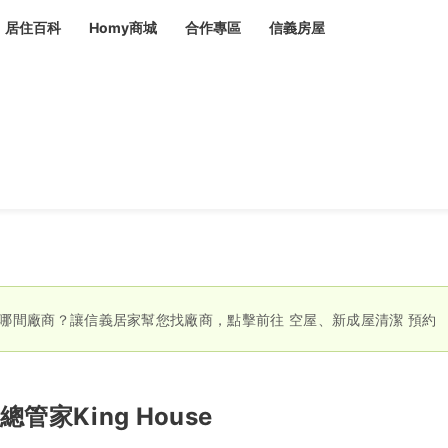
居住百科
Homy商城
合作專區
信義房屋
章
 設計裝潢 大館
潢
賣屋
租屋
計
居家設計
裝修攻略
生活提案
居家新聞
潢
潢
運
活講座
服務滿意度抽獎
電子報隱藏優惠
計
軟裝設計
包租代管
家
驗屋服務
蟲
哪間廠商？讓信義居家幫您找廠商，點擊前往
空屋、新成屋清潔
預約
毒
冷氣清洗
整理收納
專業除蟲
備
總管家King House
備
系統家具
隱形鐵窗
油漆塗料