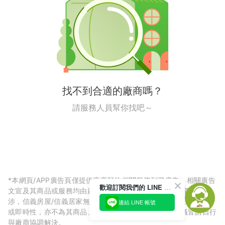
找不到合適的廠商嗎？
請服務人員幫你找吧～
*本網頁/APP廣告頁僅提供廠商預約相關服務刊登廣告，相關廣告
歡迎訂閱我們的 LINE 官方帳號
文宣及其商品或服務均由廠商自行提供，與信義房屋/信義居家無
涉，信義房屋/信義居家無法擔保廠商廣告內容的正確性、可信度
連結 LINE 帳號
或即時性，亦不為其商品、服務品質負責，所生任何爭議皆請自行
與廠商協調解決。