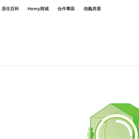
居住百科
Homy商城
合作專區
信義房屋
章
 設計裝潢 大館
潢
賣屋
租屋
計
居家設計
裝修攻略
生活提案
居家新聞
潢
潢
運
活講座
服務滿意度抽獎
電子報隱藏優惠
計
軟裝設計
包租代管
家
驗屋服務
蟲
毒
冷氣清洗
整理收納
專業除蟲
備
備
系統家具
隱形鐵窗
油漆塗料