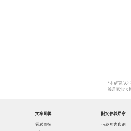
局部修
局部裝
生活金
生活金
*本網頁/
義居家無法
文章圖輯
關於信義居家
靈感圖輯
信義居家官網