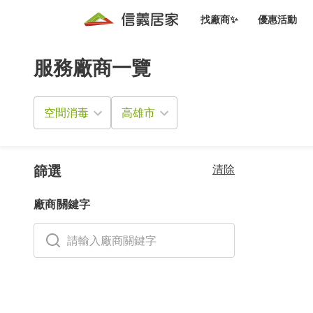
找廠商✨
優惠活動
服務廠商一覽
知識文
免費諮詢服務
前往
廠商募集
人才招募
居住好生活講座
設計裝
買屋
居住服務免費諮詢
空間消毒
室內設
設計裝
會員活動優惠
設計裝
搬家清
冷氣清洗(限時優惠)
新會員大禮包
免費居住好生
清除
室內設
篩選
優質搬
信義客戶優惠
廠商關鍵字
清潔除
信義成交客戶福利專區
清潔消
家居設
長照設