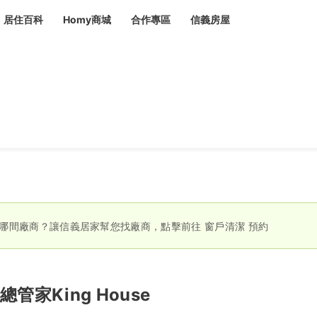
居住百科
Homy商城
合作專區
信義房屋
章
 設計裝潢 大館
潢
賣屋
租屋
計
居家設計
裝修攻略
生活提案
居家新聞
潢
潢
運
活講座
服務滿意度抽獎
電子報隱藏優惠
計
軟裝設計
包租代管
家
驗屋服務
蟲
哪間廠商？讓信義居家幫您找廠商，點擊前往
窗戶清潔
預約
毒
冷氣清洗
整理收納
專業除蟲
備
總管家King House
備
系統家具
隱形鐵窗
油漆塗料