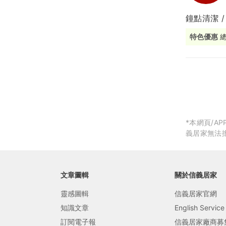
鐘點清潔 /
局部修
特色優惠
局部裝
生活金
生活金
*本網頁/
義居家無法
文章圖輯
關於信義居家
靈感圖輯
信義居家官網
知識文章
English Service
訂閱電子報
信義居家廠商募