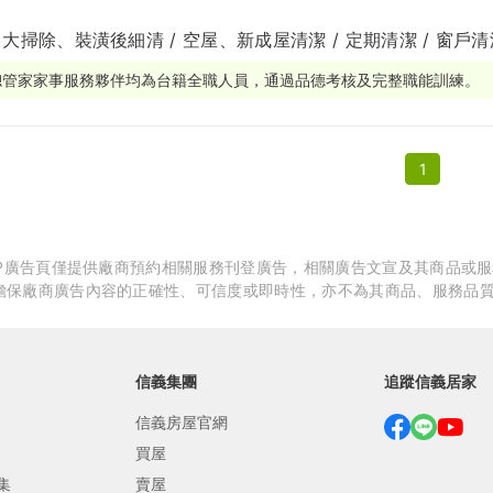
 大掃除、裝潢後細清 / 空屋、新成屋清潔 / 定期清潔 / 窗戶清
繕
修
總管家家事服務夥伴均為台籍全職人員，通過品德考核及完整職能訓練。
融
1
融
產物保險
APP廣告頁僅提供廠商預約相關服務刊登廣告，相關廣告文宣及其商品或
擔保廠商廣告內容的正確性、可信度或即時性，亦不為其商品、服務品
信義集團
追蹤信義居家
信義房屋官網
買屋
集
賣屋