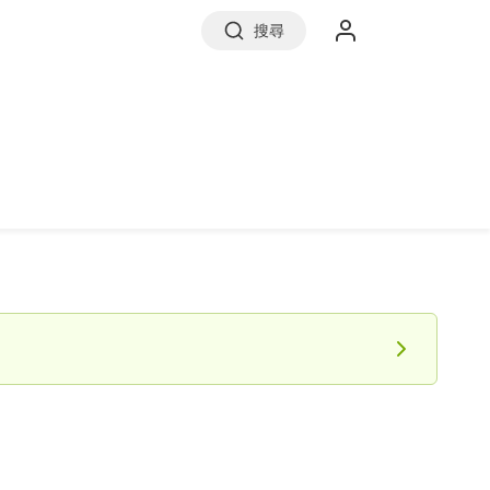
搜尋
實價登錄
前往信義房屋