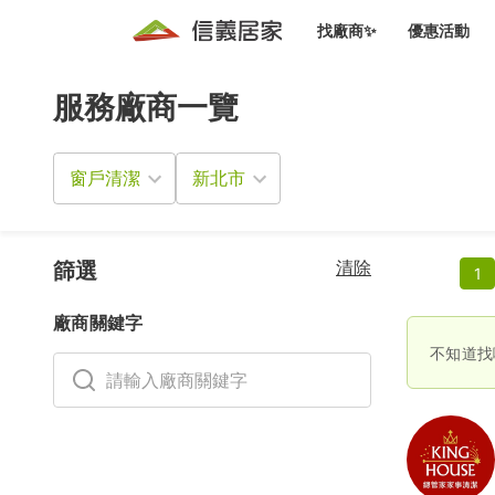
找廠商✨
優惠活動
服務廠商一覽
知識文
免費諮詢服務
前往
廠商募集
人才招募
居住好生活講座
設計裝
買屋
居住服務免費諮詢
窗戶清潔
室內設
設計裝
會員活動優惠
設計裝
搬家清
冷氣清洗(限時優惠)
新會員大禮包
免費居住好生
清除
室內設
篩選
1
優質搬
信義客戶優惠
廠商關鍵字
清潔除
信義成交客戶福利專區
不知道找
清潔消
家居設
長照設