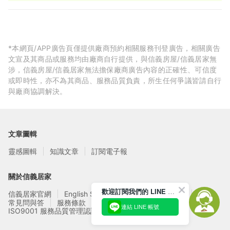
100才並於Google打卡(含上傳照片)可享95折扣優惠。
*本網頁/APP廣告頁僅提供廠商預約相關服務刊登廣告，相關廣告
文宣及其商品或服務均由廠商自行提供，與信義房屋/信義居家無
涉，信義房屋/信義居家無法擔保廠商廣告內容的正確性、可信度
或即時性，亦不為其商品、服務品質負責，所生任何爭議皆請自行
與廠商協調解決。
文章圖輯
靈感圖輯
知識文章
訂閱電子報
關於信義居家
歡迎訂閱我們的 LINE 官方帳號
信義居家官網
English Service
信義居家廠商募集
常見問與答
服務條款
隱私權政策
連結 LINE 帳號
ISO9001 服務品質管理認證