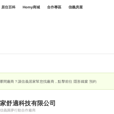
居住百科
Homy商城
合作專區
信義房屋
章
 設計裝潢 大館
潢
賣屋
租屋
計
居家設計
裝修攻略
生活提案
居家新聞
潢
潢
運
活講座
服務滿意度抽獎
電子報隱藏優惠
計
軟裝設計
包租代管
家
驗屋服務
蟲
哪間廠商？讓信義居家幫您找廠商，點擊前往
隱形鐵窗
預約
毒
冷氣清洗
整理收納
專業除蟲
備
家舒適科技有限公司
備
系統家具
隱形鐵窗
油漆塗料
信義圓夢行動合作廠商