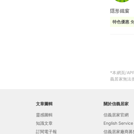
隱形鐵窗
局部修
特色優惠
局部裝
生活金
生活金
*本網頁/
義居家無法
文章圖輯
關於信義居家
靈感圖輯
信義居家官網
知識文章
English Service
訂閱電子報
信義居家廠商募