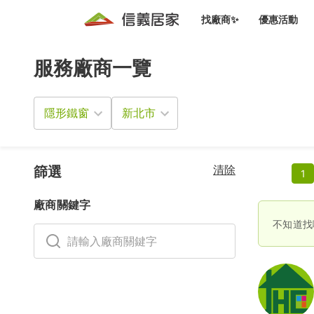
找廠商✨
優惠活動
服務廠商一覽
知識文
免費諮詢服務
前往
廠商募集
人才招募
居住好生活講座
設計裝
買屋
居住服務免費諮詢
隱形鐵窗
室內設
設計裝
會員活動優惠
設計裝
搬家清
冷氣清洗(限時優惠)
新會員大禮包
免費居住好生
清除
室內設
篩選
1
優質搬
信義客戶優惠
廠商關鍵字
清潔除
信義成交客戶福利專區
不知道找
清潔消
家居設
長照設