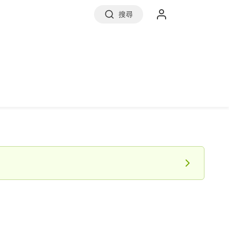
搜尋
實價登錄
前往信義房屋