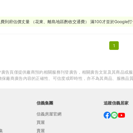
繕
修
免費到府估價丈量 （花東、離島地區酌收交通費） 滿100才並於Google
融
1
融
產物保險
APP廣告頁僅提供廠商預約相關服務刊登廣告，相關廣告文宣及其商品或
擔保廠商廣告內容的正確性、可信度或即時性，亦不為其商品、服務品
信義集團
追蹤信義居家
信義房屋官網
買屋
集
賣屋